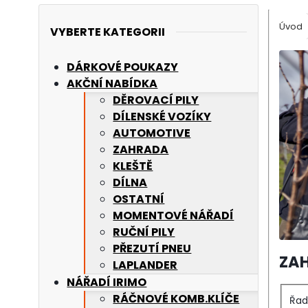
Úvod
VYBERTE KATEGORII
DÁRKOVÉ POUKAZY
AKČNÍ NABÍDKA
DĚROVACÍ PILY
DÍLENSKÉ VOZÍKY
AUTOMOTIVE
ZAHRADA
KLEŠTĚ
DÍLNA
OSTATNÍ
MOMENTOVÉ NÁŘADÍ
RUČNÍ PILY
PŘEZUTÍ PNEU
ZAH
LAPLANDER
NÁŘADÍ IRIMO
RÁČNOVÉ KOMB.KLÍČE
Řad