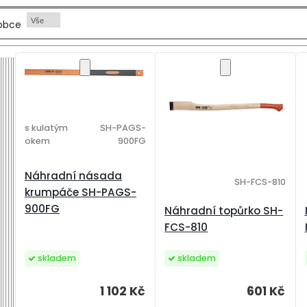
Vše
obce
s kulatým
SH-PAGS-
okem
900FG
Náhradní násada
SH-FCS-810
krumpáče SH-PAGS-
900FG
Náhradní topůrko SH-
FCS-810
skladem
skladem
601 Kč
1 102 Kč