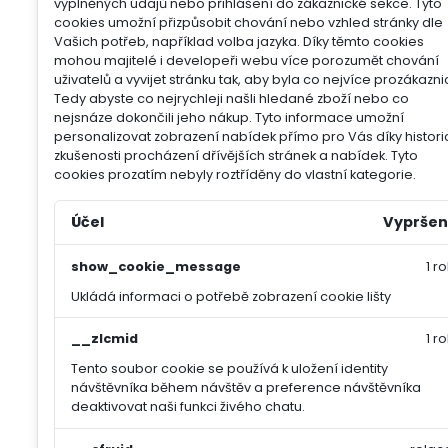
vyplněných údajů nebo přihlášení do zákaznické sekce.
Tyto
cookies umožní přizpůsobit chování nebo vzhled stránky dle
Vašich potřeb, například volba jazyka.
Díky těmto cookies
mohou majitelé i developeři webu více porozumět chování
uživatelů a vyvijet stránku tak, aby byla co nejvíce prozákazni
Tedy abyste co nejrychleji našli hledané zboží nebo co
nejsnáze dokončili jeho nákup.
Tyto informace umožní
personalizovat zobrazení nabídek přímo pro Vás díky histori
zkušenosti procházení dřívějších stránek a nabídek.
Tyto
cookies prozatím nebyly roztříděny do vlastní kategorie.
Účel
Vypršen
show_cookie_message
1 ro
Ukládá informaci o potřebě zobrazení cookie lišty
__zlcmid
1 ro
Tento soubor cookie se používá k uložení identity
návštěvníka během návštěv a preference návštěvníka
deaktivovat naši funkci živého chatu.