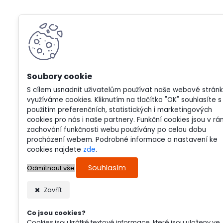
S cílem usnadnit uživatelům používat naše webové strán
využíváme cookies. Kliknutím na tlačítko "OK" souhlasíte s
použitím preferenčních, statistických i marketingových
cookies pro nás i naše partnery. Funkční cookies jsou v rá
zachování funkčnosti webu používány po celou dobu
procházení webem. Podrobné informace a nastavení ke
cookies najdete
zde
.
Souhlasím
Odmítnout vše
Zavřít
Co jsou cookies?
Cookies jsou krátké textové informace, které jsou uloženy ve