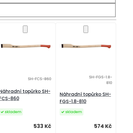
SH-FGS-1.8-
SH-FCS-860
810
Náhradní topůrko SH-
Náhradní topůrko SH-
FCS-860
FGS-1.8-810
skladem
skladem
533 Kč
574 Kč