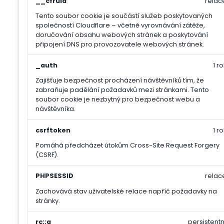
__cfruid
relac
Tento soubor cookie je součástí služeb poskytovaných
společností Cloudflare – včetně vyrovnávání zátěže,
doručování obsahu webových stránek a poskytování
připojení DNS pro provozovatele webových stránek.
_auth
1 ro
Zajišťuje bezpečnost procházení návštěvníků tím, že
zabraňuje padělání požadavků mezi stránkami. Tento
soubor cookie je nezbytný pro bezpečnost webu a
návštěvníka.
csrftoken
1 ro
Pomáhá předcházet útokům Cross-Site Request Forgery
(CSRF).
PHPSESSID
relac
Zachovává stav uživatelské relace napříč požadavky na
stránky.
rc::a
persistentn