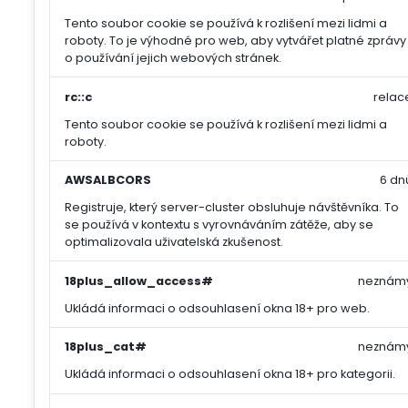
Tento soubor cookie se používá k rozlišení mezi lidmi a
roboty. To je výhodné pro web, aby vytvářet platné zprávy
o používání jejich webových stránek.
rc::c
relac
Tento soubor cookie se používá k rozlišení mezi lidmi a
roboty.
AWSALBCORS
6 dn
Registruje, který server-cluster obsluhuje návštěvníka. To
se používá v kontextu s vyrovnáváním zátěže, aby se
optimalizovala uživatelská zkušenost.
18plus_allow_access#
neznám
Ukládá informaci o odsouhlasení okna 18+ pro web.
18plus_cat#
neznám
Ukládá informaci o odsouhlasení okna 18+ pro kategorii.