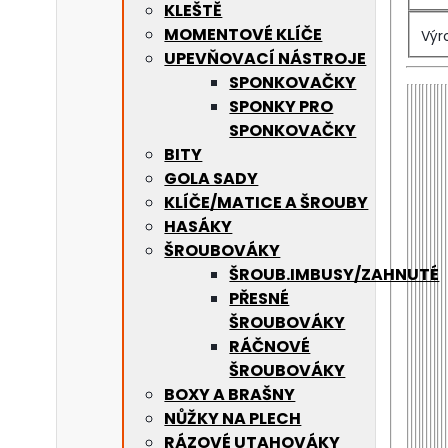
KLEŠTĚ
MOMENTOVÉ KLÍČE
Výr
UPEVŇOVACÍ NÁSTROJE
SPONKOVAČKY
SPONKY PRO
SPONKOVAČKY
BITY
GOLA SADY
KLÍČE/MATICE A ŠROUBY
HASÁKY
ŠROUBOVÁKY
ŠROUB.IMBUSY/ZAHNUTÉ
PŘESNÉ
ŠROUBOVÁKY
RÁČNOVÉ
ŠROUBOVÁKY
BOXY A BRAŠNY
NŮŽKY NA PLECH
RÁZOVÉ UTAHOVÁKY